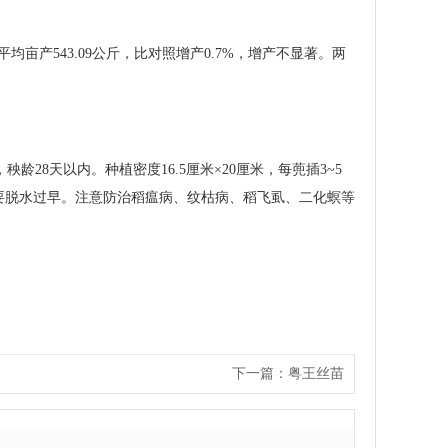
试平均亩产543.09公斤，比对照增产0.7%，增产不显著。两
，秧龄28天以内。种植密度16.5厘米×20厘米，每蔸插3~5
要脱水过早。注意防治稻瘟病、纹枯病、稻飞虱、二化螟等
下一篇：
粤王丝苗