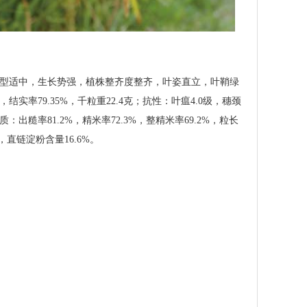
，株型适中，生长势强，植株整齐度整齐，叶姿直立，叶鞘绿
实率79.35%，千粒重22.4克；抗性：叶瘟4.0级，穗颈
出糙率81.2%，精米率72.3%，整精米率69.2%，粒长
，直链淀粉含量16.6%。