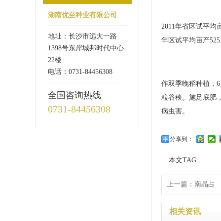
湖南优至种业有限公司
2011年省区试平均
地址：长沙市远大一路
年区试平均亩产525
1398号东岸城邦时代中心
22楼
电话：0731-84456308
作双季晚稻种植，6月
全国咨询热线
粒谷秧。施足底肥
0731-84456308
病虫害。
分享到：
本文TAG:
上一篇：
南晶占
相关资讯