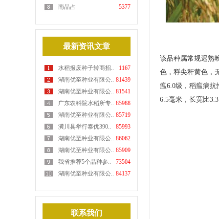
南晶占
5377
最新资讯文章
该品种属常规迟熟晚
水稻报废种子转商招..
1167
色，稃尖秆黄色，无芒
湖南优至种业有限公..
81439
瘟6.0级，稻瘟病抗
湖南优至种业有限公..
81541
6.5毫米，长宽比3
广东农科院水稻所专..
85988
湖南优至种业有限公..
85719
潢川县举行泰优390..
85993
湖南优至种业有限公..
86062
湖南优至种业有限公..
85909
我省推荐5个品种参..
73504
湖南优至种业有限公..
84137
联系我们