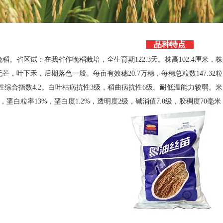
品种特点
稻。省区试：在我省作晚稻栽培，全生育期122.3天。株高102.4厘米
，叶下禾，后期落色一般。每亩有效穗20.7万穗，每穗总粒数147.32粒，结
性综合指数4.2。白叶枯病抗性3级，稻曲病抗性6级。耐低温能力较弱。米质：
.3，垩白粒率13%，垩白度1.2%，透明度2级，碱消值7.0级，胶稠度70毫米