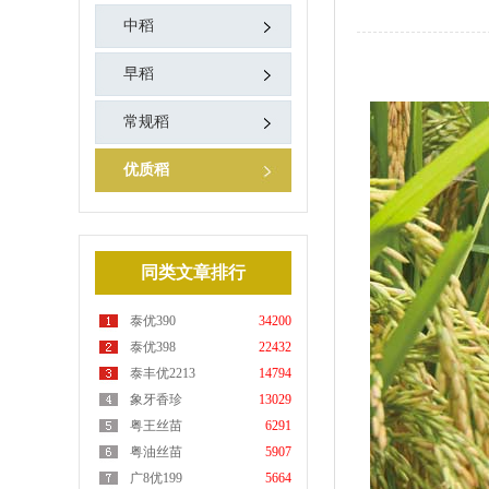
中稻
早稻
常规稻
优质稻
同类文章排行
泰优390
34200
泰优398
22432
泰丰优2213
14794
象牙香珍
13029
粤王丝苗
6291
粤油丝苗
5907
广8优199
5664