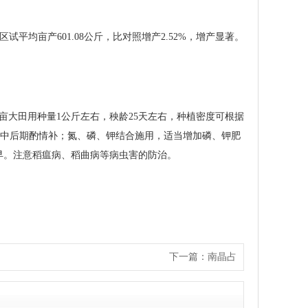
省区试平均亩产601.08公斤，比对照增产2.52%，增产显著。
每亩大田用种量1公斤左右，秧龄25天左右，种植密度可根据
肥速，中后期酌情补；氮、磷、钾结合施用，适当增加磷、钾肥
早。注意稻瘟病、稻曲病等病虫害的防治。
下一篇：
南晶占