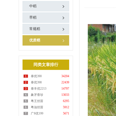
中稻
早稻
常规稻
优质稻
同类文章排行
泰优390
34204
泰优398
22439
泰丰优2213
14797
象牙香珍
13033
粤王丝苗
6295
粤油丝苗
5912
广8优199
5671