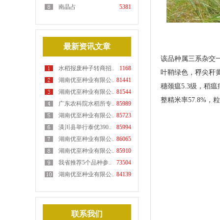
南晶占
5381
最新资讯文章
该品种属三系杂交一
水稻报废种子转商招..
1168
叶鞘绿色，稃尖秆黄色
湖南优至种业有限公..
81441
穗颈瘟5.3级，稻
湖南优至种业有限公..
81544
整精米率57.8%，
广东农科院水稻所专..
85989
湖南优至种业有限公..
85723
潢川县举行泰优390..
85994
湖南优至种业有限公..
86065
湖南优至种业有限公..
85910
我省推荐5个品种参..
73504
湖南优至种业有限公..
84139
联系我们