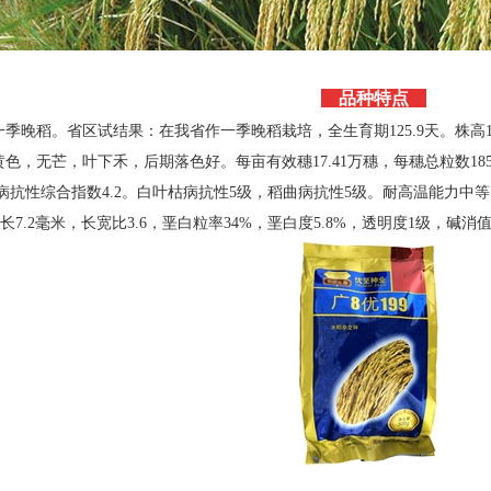
品种特点
季晚稻。省区试结果：在我省作一季晚稻栽培，全生育期125.9天。株高1
，无芒，叶下禾，后期落色好。每亩有效穗17.41万穗，每穗总粒数185.55
瘟病抗性综合指数4.2。白叶枯病抗性5级，稻曲病抗性5级。耐高温能力中等，
粒长7.2毫米，长宽比3.6，垩白粒率34%，垩白度5.8%，透明度1级，碱消值