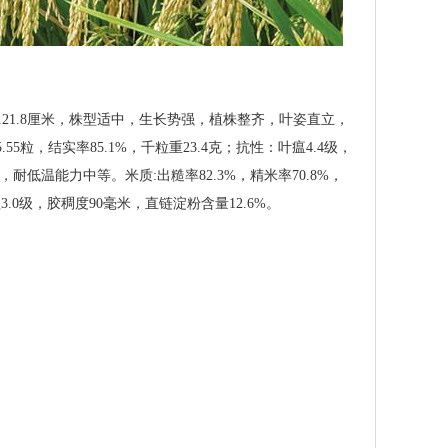
21.8厘米，株型适中，生长势强，植株整齐，叶姿直立，
粒，结实率85.1%，千粒重23.4克；抗性：叶瘟4.4级，
耐低温能力中等。米质:出糙率82.3%，精米率70.8%，
3.0级，胶稠度90毫米，直链淀粉含量12.6%。