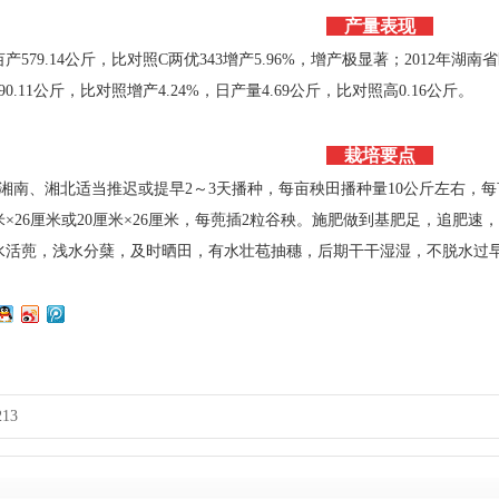
产量表现
亩产579.14公斤，比对照C两优343增产5.96%，增产极显著；2012年湖南
0.11公斤，比对照增产4.24%，日产量4.69公斤，比对照高0.16公斤。
栽培要点
，湘南、湘北适当推迟或提早2～3天播种，每亩秧田播种量10公斤左右，
米×26厘米或20厘米×26厘米，每蔸插2粒谷秧。施肥做到基肥足，追
水活蔸，浅水分蘖，及时晒田，有水壮苞抽穗，后期干干湿湿，不脱水过
13