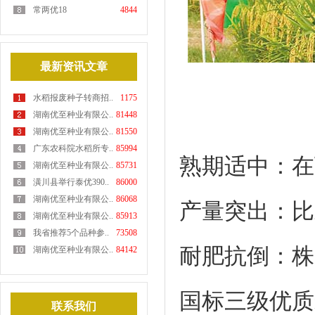
常两优18
4844
最新资讯文章
水稻报废种子转商招..
1175
湖南优至种业有限公..
81448
湖南优至种业有限公..
81550
广东农科院水稻所专..
85994
熟期适中：在
湖南优至种业有限公..
85731
潢川县举行泰优390..
86000
湖南优至种业有限公..
86068
产量突出：比
湖南优至种业有限公..
85913
我省推荐5个品种参..
73508
耐肥抗倒：株
湖南优至种业有限公..
84142
国标三级优质米
联系我们