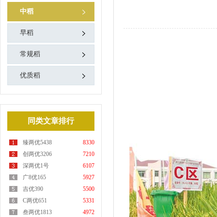
中稻
早稻
常规稻
优质稻
同类文章排行
臻两优5438
8330
创两优3206
7210
深两优1号
6107
广8优165
5927
吉优390
5500
C两优651
5331
叁两优1813
4972