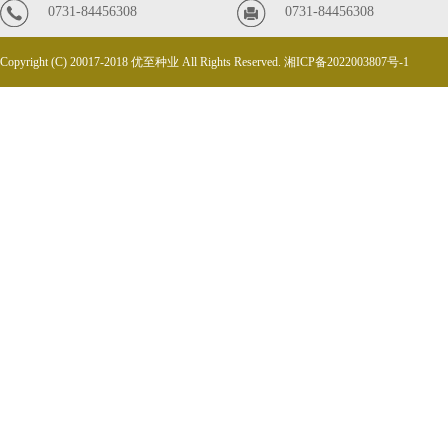
0731-84456308
0731-84456308
Copyright (C) 20017-2018 优至种业 All Rights Reserved.
湘ICP备2022003807号-1