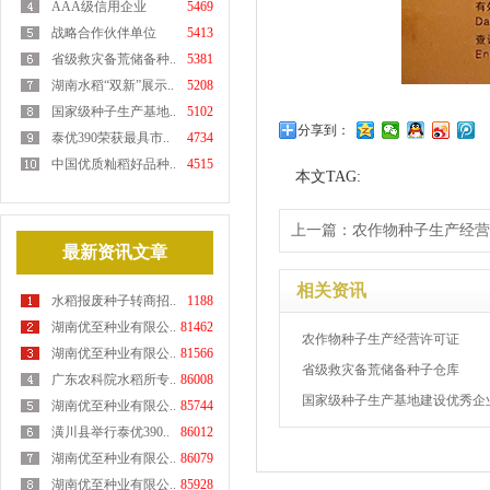
AAA级信用企业
5469
战略合作伙伴单位
5413
省级救灾备荒储备种..
5381
湖南水稻“双新”展示..
5208
国家级种子生产基地..
5102
分享到：
泰优390荣获最具市..
4734
中国优质籼稻好品种..
4515
本文TAG:
上一篇：
农作物种子生产经营
最新资讯文章
相关资讯
水稻报废种子转商招..
1188
湖南优至种业有限公..
81462
农作物种子生产经营许可证
湖南优至种业有限公..
81566
省级救灾备荒储备种子仓库
广东农科院水稻所专..
86008
国家级种子生产基地建设优秀企
湖南优至种业有限公..
85744
潢川县举行泰优390..
86012
湖南优至种业有限公..
86079
湖南优至种业有限公..
85928