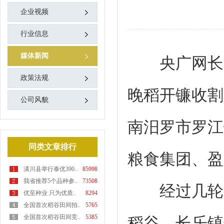
企业视频
行业信息
媒体新闻
央广网长沙1
政策法规
晚稻开镰收割
公司风貌
南汨罗市罗江
同类文章排行
粮食集团、盈
潢川县举行泰优390..
85998
我省推荐5个品种参..
73508
经过几轮激烈
优至种业 只为优质..
8294
全国首次稻谷田间拍..
5765
全国首次稻谷田间竞..
5385
稻谷、长乐镇