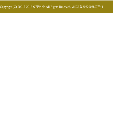
Copyright (C) 20017-2018 优至种业 All Rights Reserved.
湘ICP备2022003807号-1