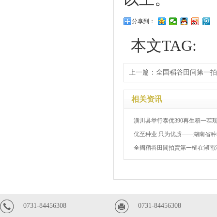
分享到：
本文TAG:
上一篇：
全国稻谷田间第一拍
相关资讯
潢川县举行泰优390再生稻一茬现
优至种业 只为优质——湖南省种粮
全國稻谷田間拍賣第一槌在湖南汨
0731-84456308
0731-84456308