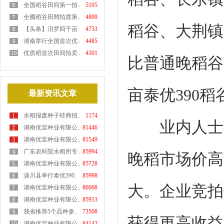
全国稻谷田间第一拍..
5195
全國稻谷田間拍賣第..
4899
稻谷、大荆镇
【头条】汨罗四千亩
4753
优..
湖南举行全国首次优..
4485
优质稻首次田间拍卖..
4301
比普通晚稻谷
亩泰优390稻
最新资讯文章
水稻报废种子转商招..
1174
业内人士分析
湖南优至种业有限公..
81446
湖南优至种业有限公..
81549
广东农科院水稻所专..
85994
晚稻市场价高
湖南优至种业有限公..
85728
潢川县举行泰优390..
85998
大。企业竞拍
湖南优至种业有限公..
86068
湖南优至种业有限公..
85913
我省推荐5个品种参..
73508
获得更高收益
湖南优至种业有限公..
84142