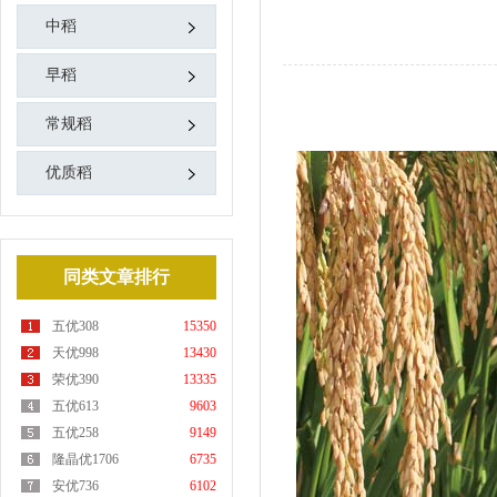
中稻
早稻
常规稻
优质稻
同类文章排行
五优308
15350
天优998
13430
荣优390
13335
五优613
9603
五优258
9149
隆晶优1706
6735
安优736
6102