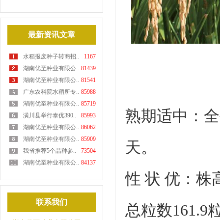
最新资讯文章
水稻报废种子转商招..
1167
湖南优至种业有限公..
81439
湖南优至种业有限公..
81541
广东农科院水稻所专..
85988
湖南优至种业有限公..
85719
熟期适中：全生
潢川县举行泰优390..
85993
湖南优至种业有限公..
86062
湖南优至种业有限公..
85909
天。
我省推荐5个品种参..
73504
湖南优至种业有限公..
84137
性 状 优：株
联系我们
总粒数161.9